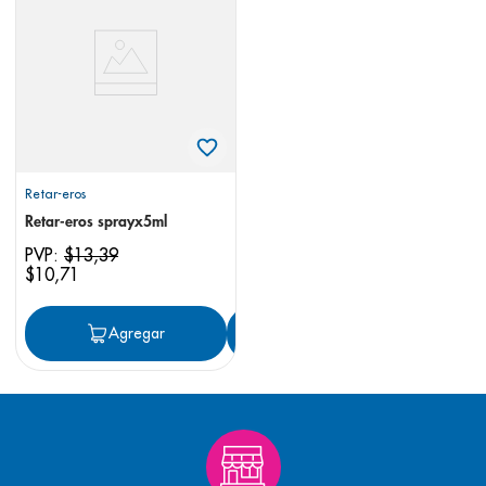
8
.
pediasure
9
.
panolini
10
.
prueba embarazo
Retar-eros
Retar-eros sprayx5ml
PVP:
$
13
,
39
$
10
,
71
Agregar
Agregar