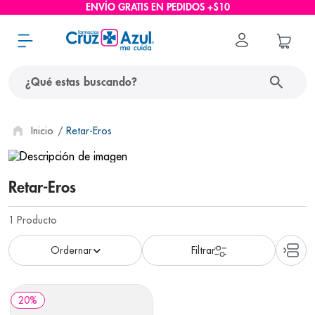
ENVÍO GRATIS EN PEDIDOS +$10
¿Qué estas buscando?
términos más buscados
Retar-Eros
1
.
protector solar
2
.
pañales
Retar-Eros
3
.
eucerin
1
Producto
4
.
cerave
5
.
nivea
6
.
bioderma
20
%
7
.
shampoo