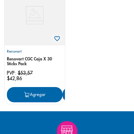
8
.
panolini
9
.
pediasure
10
.
desodorante
Renovart
Renovart CGC Caja X 30
Sticks Pack
PVP:
$
53
,
57
$
42
,
86
Agregar
Agregar