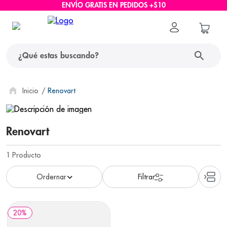
ENVÍO GRATIS EN PEDIDOS +$10
¿Qué estas buscando?
términos más buscados
Renovart
1
.
protector solar
Renovart
2
.
pañales
3
.
eucerin
1
Producto
4
.
cerave
5
.
nivea
6
.
shampoo
20
%
7
.
bioderma