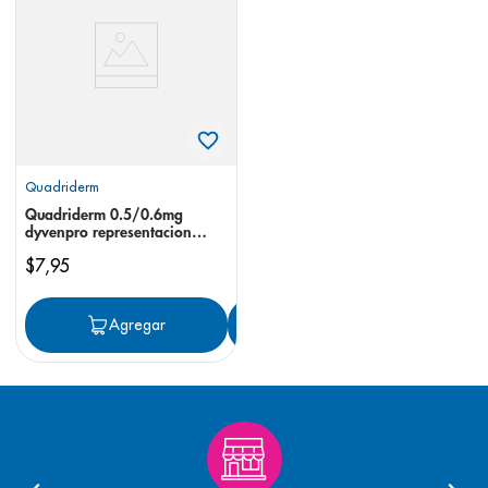
8
.
pediasure
9
.
panolini
10
.
prueba embarazo
Quadriderm
Quadriderm 0.5/0.6mg
dyvenpro representacion
organon
$
7
,
95
Agregar
Agregar