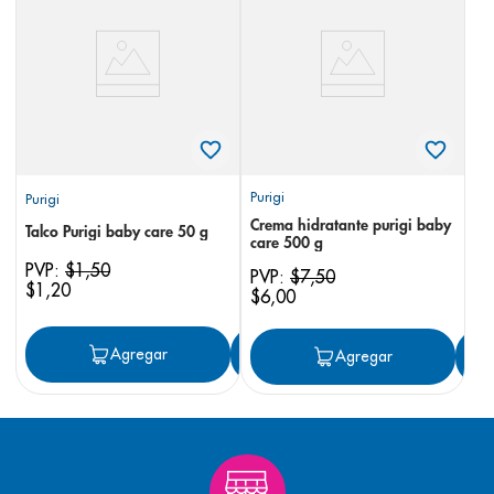
8
.
panolini
9
.
pediasure
10
.
desodorante
Purigi
Purigi
Crema hidratante purigi baby
Talco Purigi baby care 50 g
care 500 g
PVP:
$
1
,
50
PVP:
$
7
,
50
$
1
,
20
$
6
,
00
Agregar
Agregar
Agregar