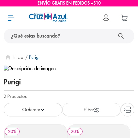
ENVÍO GRATIS EN PEDIDOS +$10
¿Qué estas buscando?
términos más buscados
Purigi
1
.
protector solar
2
.
pañales
Purigi
3
.
eucerin
2
Productos
4
.
cerave
5
.
nivea
6
.
shampoo
20
%
20
%
7
.
bioderma