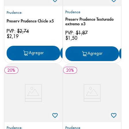
Prudence
Prudence
Preserv Prudence Texturado
Preserv Prudence Chicle x5
extremo x3
PVP:
$
2
,
74
PVP:
$
1
,
87
$
2
,
19
$
1
,
50
Agregar
Agregar
Agregar
20
%
20
%
Prudence
Prudence