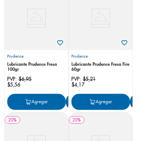
8
.
panolini
9
.
pediasure
10
.
desodorante
Prudence
Prudence
Lubricante Prudence Fresa
Lubricante Prudence Fresa Fire
100gr
60gr
PVP:
$
6
,
95
PVP:
$
5
,
21
$
5
,
56
$
4
,
17
Agregar
Agregar
Agregar
20
%
20
%