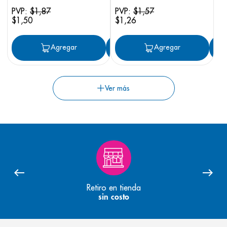
PVP:
$
1
,
87
PVP:
$
1
,
57
$
1
,
50
$
1
,
26
Agregar
Agregar
Agregar
Retiro en tienda
sin costo