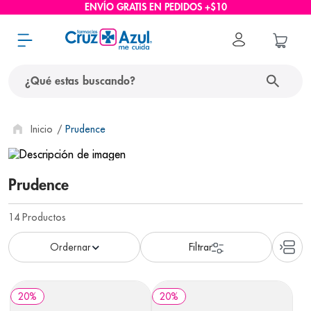
ENVÍO GRATIS EN PEDIDOS +$10
¿Qué estas buscando?
términos más buscados
Prudence
1
.
protector solar
2
.
pañales
Prudence
3
.
eucerin
14
Productos
4
.
cerave
5
.
nivea
6
.
shampoo
20
%
20
%
7
.
bioderma