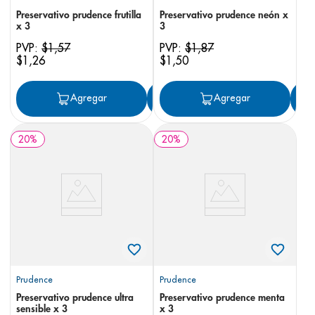
Preservativo prudence frutilla
Preservativo prudence neón x
x 3
3
PVP:
$
1
,
57
PVP:
$
1
,
87
$
1
,
26
$
1
,
50
Agregar
Agregar
Agregar
20
%
20
%
Prudence
Prudence
Preservativo prudence ultra
Preservativo prudence menta
sensible x 3
x 3