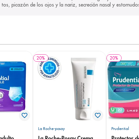
tos, picazón de los ojos y la nariz, secreción nasal y estornudo
20
%
20
%
La Roche-posay
Prudential
adulto
La Roche-Posay Crema
Protector 