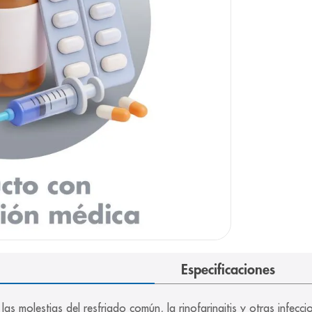
e
Especificaciones
as molestias del resfriado común, la rinofaringitis y otras infeccio