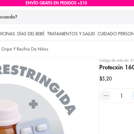
ENVÍO GRATIS EN PEDIDOS +$10
ndo?
DICINAS
DÍAS DEL BEBÉ
TRATAMIENTOS Y SALUD
CUIDADO PERSON
 más buscados
Gripe Y Resfrío De Niños
lar
Código de artículo
:
6
Protecxin 16
$
5
,
20