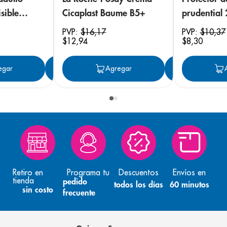
sible
Cicaplast Baume B5+
prudential
 18
PVP:
$
16
,
17
PVP:
$
10
,
37
$
12
,
94
$
8
,
30
egar
Agregar
Agregar
Agreg
Retiro en
Programa tu
Descuentos
Envíos en
tienda
pedido
todos los días
60 minutos
sin costo
frecuente