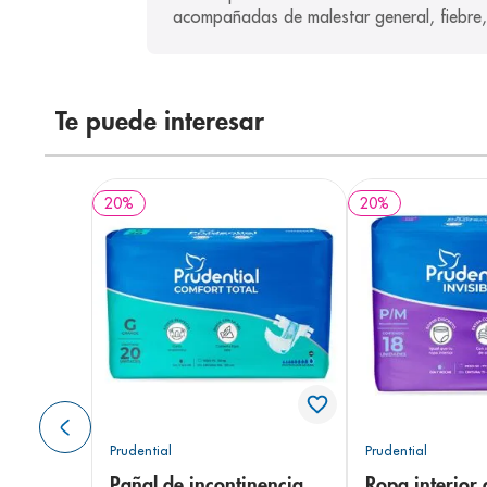
acompañadas de malestar general, fiebre, 
Te puede interesar
20
%
20
%
Prudential
Prudential
Pañal de incontinencia
Ropa interior 