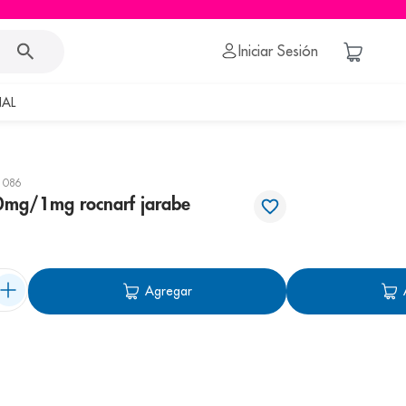
Iniciar Sesión
AL
1086
0mg/1mg rocnarf jarabe
Agregar