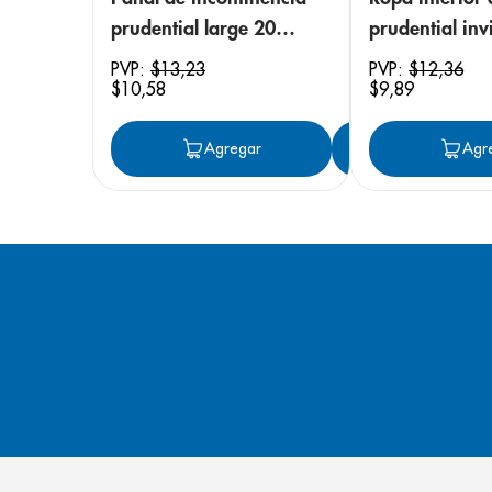
prudential large 20
prudential invi
unidades
small/medium
PVP:
$
13
,
23
PVP:
$
12
,
36
$
10
,
58
$
9
,
89
unidades
Agregar
Agregar
Agr