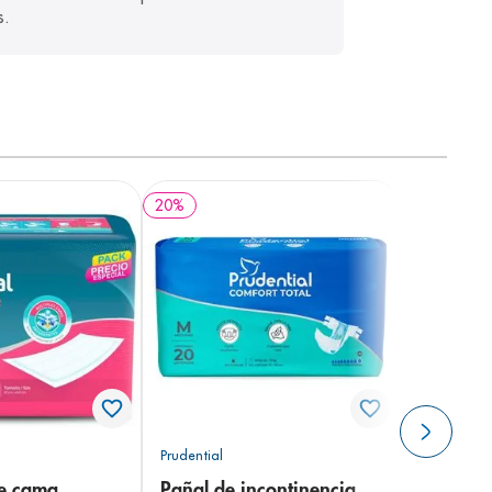
s. 
20
%
Prudential
de cama
Pañal de incontinencia