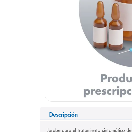
9
.
pediasure
10
.
desodorant
Descripción
Jarabe para el tratamiento sintomático de l