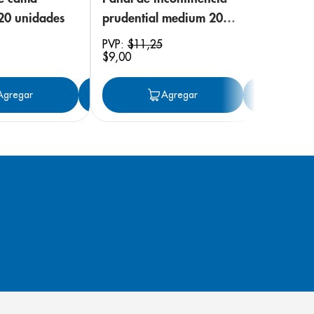
 20 unidades
prudential medium 20
unidades
PVP:
$
11
,
25
$
9
,
00
ar
Agregar
Agregar
Agregar
Ag