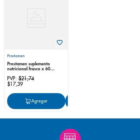
8
.
panolini
9
.
pediasure
10
.
desodorante
Prostamen
Prostamen suplemento
nutricional frasco x 60
cápsulas
PVP:
$
21
,
74
$
17
,
39
Agregar
Agregar