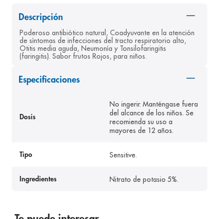
8
.
pediasure
Descripción
9
.
panolini
Poderoso antibiótico natural, Coadyuvante en la atención 
de síntomas de infecciones del tracto respiratorio alto, 
10
.
prueba embarazo
Otitis media aguda, Neumonía y Tonsilofaringitis 
(faringitis). Sabor frutos Rojos, para niños.
Especificaciones
No ingerir. Manténgase fuera
del alcance de los niños. Se
Dosis
recomienda su uso a
mayores de 12 años.
Sensitive.
Tipo
Nitrato de potasio 5%.
Ingredientes