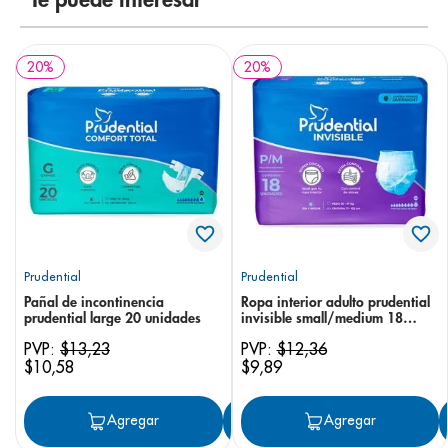
Te puede interesar
20
%
20
%
Prudential
Prudential
Pañal de incontinencia
Ropa interior adulto prudential
prudential large 20 unidades
invisible small/medium 18
unidades
PVP:
$
13
,
23
PVP:
$
12
,
36
$
10
,
58
$
9
,
89
Agregar
Agregar
Agregar