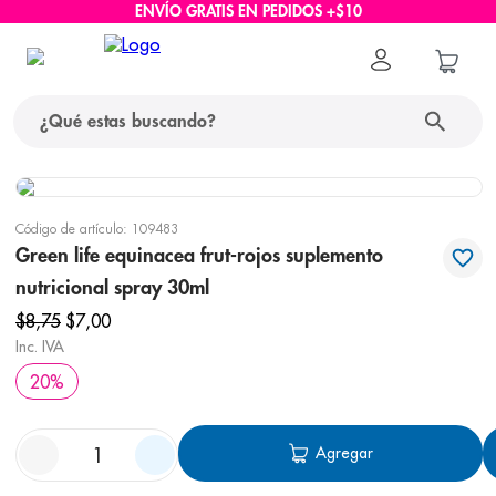
ENVÍO GRATIS EN PEDIDOS +$10
¿Qué estas buscando?
términos más buscados
Código de artículo
:
109483
1
.
protector solar
Green life equinacea frut-rojos suplemento
nutricional spray 30ml
2
.
pañales
$
8
,
75
$
7
,
00
3
.
eucerin
Inc. IVA
4
.
cerave
20
%
5
.
nivea
6
.
bioderma
Agregar
7
.
shampoo