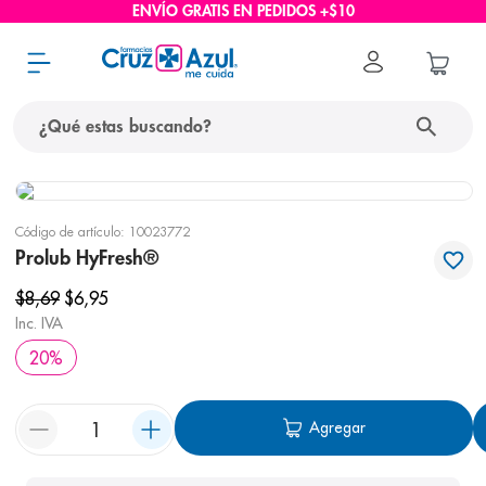
ENVÍO GRATIS EN PEDIDOS +$10
¿Qué estas buscando?
términos más buscados
Código de artículo
:
10023772
1
.
protector solar
Prolub HyFresh®
2
.
pañales
$
8
,
69
$
6
,
95
3
.
eucerin
Inc. IVA
20
%
4
.
cerave
5
.
nivea
Agregar
6
.
bioderma
7
.
shampoo