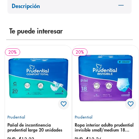
Descripción
8
.
pediasure
9
.
panolini
10
.
prueba embarazo
Te puede interesar
20
%
20
%
Prudential
Prudential
Pañal de incontinencia
Ropa interior adulto prudential
prudential large 20 unidades
invisible small/medium 18
unidades