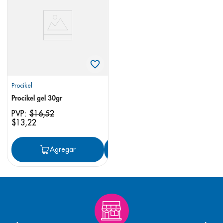
8
.
desodorante
9
.
pediasure
10
.
panolini
Procikel
Procikel gel 30gr
PVP:
$
16
,
52
$
13
,
22
Agregar
Agregar