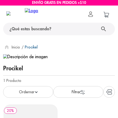
ENVÍO GRATIS EN PEDIDOS +$10
¿Qué estas buscando?
términos más buscados
Procikel
1
.
protector solar
Procikel
2
.
pañales
3
.
eucerin
1
Producto
4
.
cerave
5
.
nivea
6
.
bioderma
20
%
7
.
shampoo