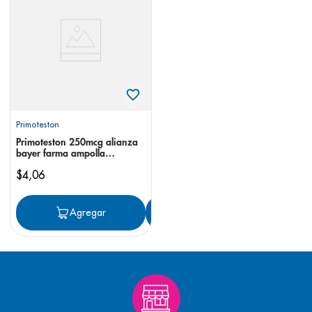
8
.
pediasure
9
.
panolini
10
.
prueba embarazo
Primoteston
Primoteston 250mcg alianza
bayer farma ampolla
inyectable
$
4
,
06
Agregar
Agregar