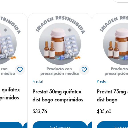
arazo
Prestat
Prestat
 quifatex
Prestat 50mg quifatex
Prestat 75mg 
primidos
dist bago comprimidos
dist bago
$
33
,
76
$
35
,
60