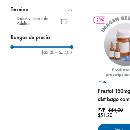
9
.
panolini
10
.
prueba emb
Dolor y Fiebre de
20
%
Adultos
Rangos de precio
$33,00
–
$52,00
Prestat
Prestat 150mg
dist bago com
PVP:
$
64
,
00
$
51
,
20