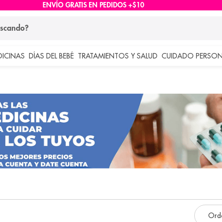
ENVÍO GRATIS EN PEDIDOS +$10
ndo?
DICINAS
DÍAS DEL BEBÉ
TRATAMIENTOS Y SALUD
CUIDADO PERSON
 más buscados
lar