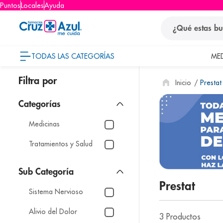
Puntos
Locales
Ayuda
¿Qué estas busca
TODAS LAS CATEGORÍAS
ME
términos
Prestat
1
.
protector so
2
.
pañales
3
.
eucerin
Medicinas
4
.
cerave
Tratamientos y Salud
5
.
nivea
6
.
shampoo
Prestat
7
.
bioderma
Sistema Nervioso
8
.
pediasure
Alivio del Dolor
3
Productos