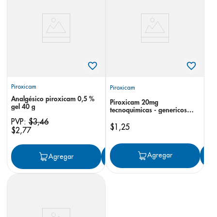
8
.
desodorante
9
.
pediasure
10
.
panolini
Piroxicam
Piroxicam
Analgésico piroxicam 0,5 %
Piroxicam 20mg
gel 40 g
tecnoquimicas - genericos
cápsulas
PVP:
$
3
,
46
$
1
,
25
$
2
,
77
Agregar
Agregar
Agregar