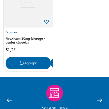
Piroxicam
Piroxicam 20mg leterago -
genfar cápsulas
$
1
,
25
Agregar
Agregar
Retiro en tienda