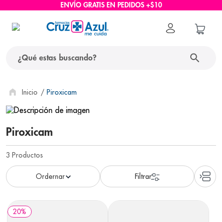
ENVÍO GRATIS EN PEDIDOS +$10
¿Qué estas buscando?
términos más buscados
Piroxicam
1
.
protector solar
2
.
pañales
Piroxicam
3
.
eucerin
3
Productos
4
.
cerave
5
.
nivea
6
.
bioderma
20
%
7
.
shampoo