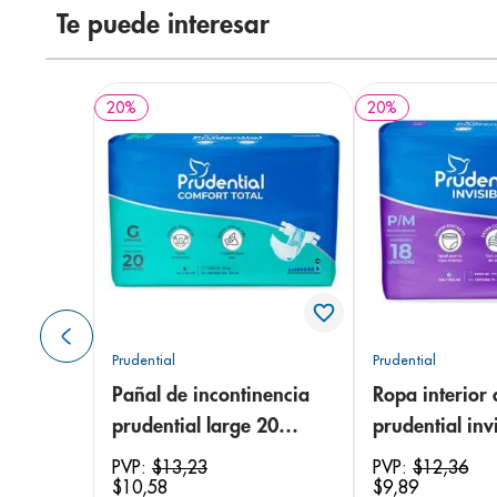
Te puede interesar
20
%
20
%
Prudential
Prudential
Pañal de incontinencia
Ropa interior 
prudential large 20
prudential invi
unidades
small/medium
PVP:
$
13
,
23
PVP:
$
12
,
36
$
10
,
58
$
9
,
89
unidades