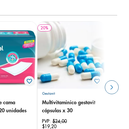
20
%
Gestavit
de cama
Multivitaminico gestavit
 20 unidades
cápsulas x 30
PVP:
$
24
,
00
$
19
,
20