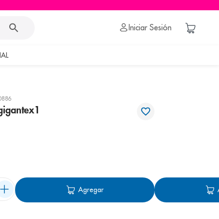
Iniciar Sesión
AL
0886
gigantex1
Agregar