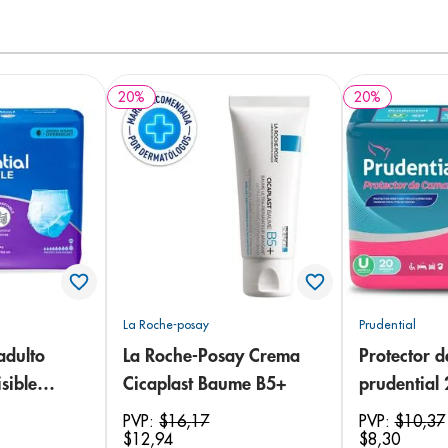
20
%
20
%
La Roche-posay
Prudential
adulto
La Roche-Posay Crema
Protector 
sible
Cicaplast Baume B5+
prudential
 18
PVP:
$
16
,
17
PVP:
$
10
,
37
$
12
,
94
$
8
,
30