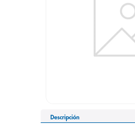
9
.
pediasure
10
.
panolini
Descripción