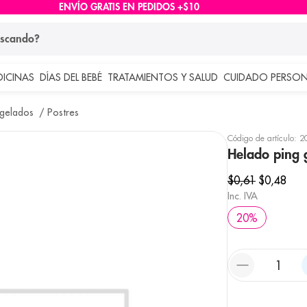
ENVÍO GRATIS EN PEDIDOS +$10
ndo?
DICINAS
DÍAS DEL BEBÉ
TRATAMIENTOS Y SALUD
CUIDADO PERSON
 más buscados
ngelados
Postres
lar
Código de artículo
:
2
Helado ping 
$
0
,
61
$
0
,
48
Inc. IVA
20
%
e