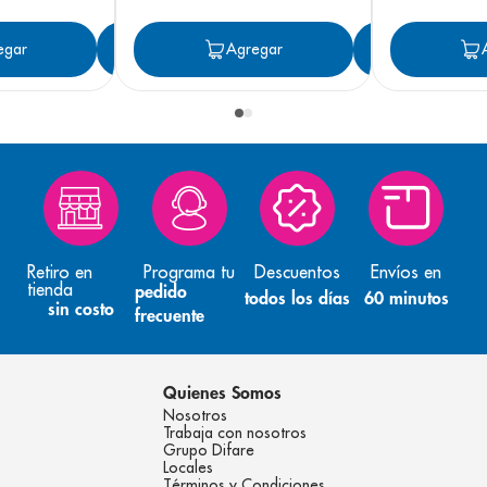
egar
Agregar
Agregar
Agreg
Retiro en
Programa tu
Descuentos
Envíos en
tienda
pedido
todos los días
60 minutos
sin costo
frecuente
Quienes Somos
Nosotros
Trabaja con nosotros
Grupo Difare
Locales
Términos y Condiciones