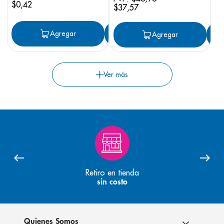
$
0
,
42
$
37
,
57
Agregar
Agregar
Agregar
Retiro en tienda
sin costo
Quienes Somos