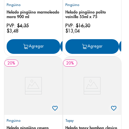
Pingüino
Pingüino
Helado pingüino marmoleado
Helado pingüino polito
mora 900 ml
vainilla 55ml x 75
PVP:
$
4
,
35
PVP:
$
16
,
30
$
3
,
48
$
13
,
04
Agregar
Agregar
Agregar
20
%
20
%
Pingüino
Topsy
Helado pingüino casero
Helado topsy bombon clasico