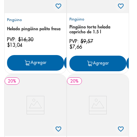
Pingüino
Pingüino
Pingüino torta helada
Helado pingüino polito fresa
capricho de 1.5 l
PVP:
$
16
,
30
PVP:
$
9
,
57
$
13
,
04
$
7
,
66
Agregar
Agregar
Agregar
20
%
20
%