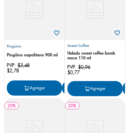
8
.
pediasure
9
.
panolini
10
.
prueba embarazo
Sweet Coffee
Pingüino
Helado sweet coffee bomb
Pingüino napolitano 900 ml
moca 110 ml
PVP:
$
3
,
48
PVP:
$
0
,
96
$
2
,
78
$
0
,
77
Agregar
Agregar
Agregar
20
%
20
%