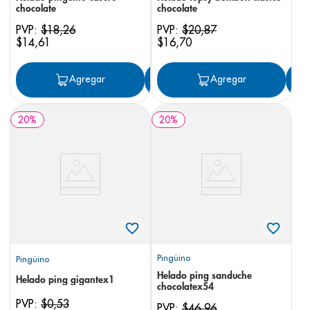
chocolate
chocolate
PVP:
$
18
,
26
PVP:
$
20
,
87
$
14
,
61
$
16
,
70
Agregar
Agregar
Agregar
20
%
20
%
Pingüino
Pingüino
Helado ping sanduche
Helado ping gigantex1
chocolatex54
PVP:
$
0
,
53
PVP:
$
46
,
96