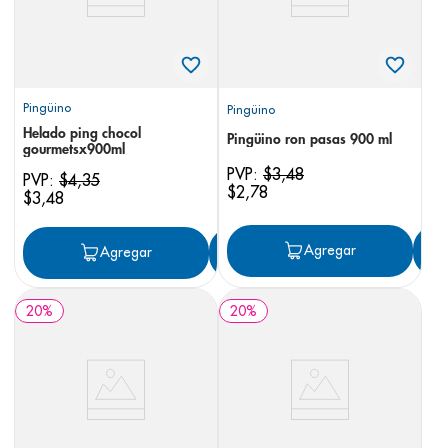
Pingüino
Pingüino
Helado ping chocol
Pingüino ron pasas 900 ml
gourmetsx900ml
PVP:
$
3
,
48
PVP:
$
4
,
35
$
2
,
78
$
3
,
48
Agregar
Agregar
Agregar
20
%
20
%