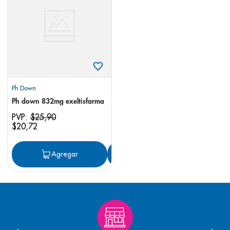
8
.
pediasure
9
.
panolini
10
.
prueba embarazo
Ph Down
Ph down 832mg exeltisfarma
PVP:
$
25
,
90
$
20
,
72
Agregar
Agregar