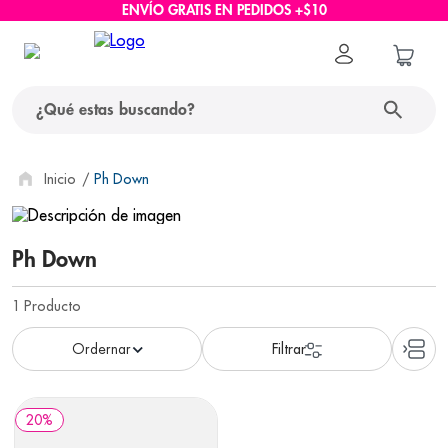
ENVÍO GRATIS EN PEDIDOS +$10
¿Qué estas buscando?
términos más buscados
Ph Down
1
.
protector solar
Ph Down
2
.
pañales
3
.
eucerin
1
Producto
4
.
cerave
5
.
nivea
6
.
shampoo
20
%
7
.
bioderma