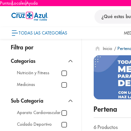
Puntos
Locales
Ayuda
¿Qué estas busca
TODAS LAS CATEGORÍAS
ME
términos
Perten
1
.
protector so
2
.
pañales
3
.
eucerin
Nutrición y Fitness
4
.
cerave
Medicinas
5
.
nivea
6
.
shampoo
Pertena
7
.
bioderma
Aparato Cardiovascular
8
.
panolini
Cuidado Deportivo
6
Productos