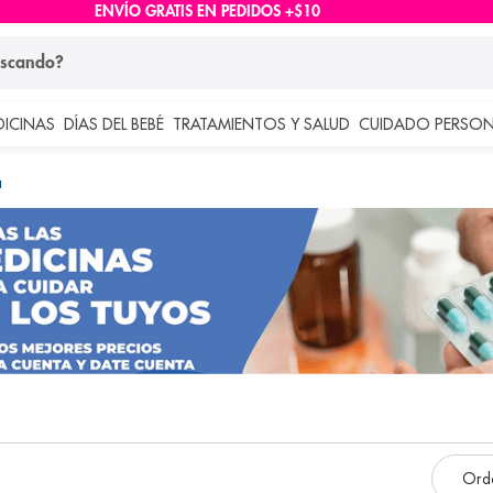
ENVÍO GRATIS EN PEDIDOS +$10
ndo?
DICINAS
DÍAS DEL BEBÉ
TRATAMIENTOS Y SALUD
CUIDADO PERSON
 más buscados
a
lar