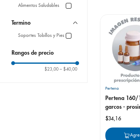
9
.
pediasure
Alimentos Saludables
10
.
desodorant
Soportes Tobillos y Pies
Rangos de precio
$23,00
–
$40,00
Pertena
Pertena 160/
garcos - prosi
tableta compl
$
34
,
16
Agre