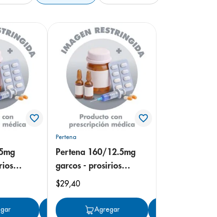
Pertena
/5mg
Pertena 160/12.5mg
rios
garcos - prosirios
erta
tableta recubierta
$
29
,
40
gar
Agregar
Agregar
Agregar