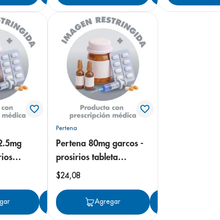
Pertena
2.5mg
Pertena 80mg garcos -
rios
prosirios tableta
erta
recubierta
$
24
,
08
gar
Agregar
Agregar
Agregar