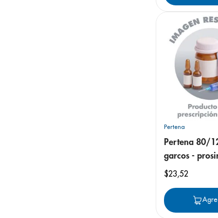
Pertena
Pertena 80/1
garcos - prosi
tableta recubi
$
23
,
52
Agre