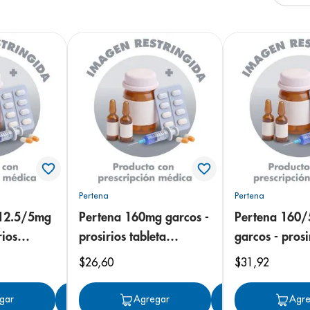
e
Pertena
Pertena
12.5/5mg
Pertena 160mg garcos -
Pertena 160
rios
prosirios tableta
garcos - prosi
ete
recubierta
tableta recubi
$
26
,
60
$
31
,
92
gar
Agregar
Agregar
Agregar
Agre