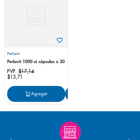
8
.
pediasure
9
.
panolini
10
.
prueba embarazo
Perlavit
Perlavit 1000 ui cápsulas x 30
PVP:
$
17
,
14
$
13
,
71
Agregar
Agregar