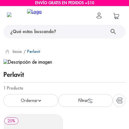
ENVÍO GRATIS EN PEDIDOS +$10
¿Qué estas buscando?
términos más buscados
Perlavit
1
.
protector solar
Perlavit
2
.
pañales
3
.
eucerin
1
Producto
4
.
cerave
5
.
nivea
6
.
shampoo
20
%
7
.
bioderma