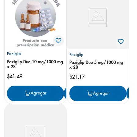
8
.
panolini
9
.
pediasure
10
.
desodorante
Paziglip
Paziglip
Paziglip Duo 10 mg/1000 mg
Paziglip Duo 5 mg/1000 mg
x 28
x 28
$
41
,
49
$
21
,
17
Agregar
Agregar
Agregar