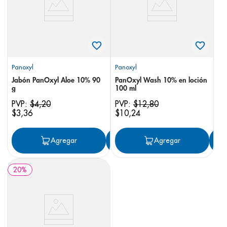
Panoxyl
Panoxyl
Jabón PanOxyl Aloe 10% 90
PanOxyl Wash 10% en loción
g
100 ml
PVP:
$
4
,
20
PVP:
$
12
,
80
$
3
,
36
$
10
,
24
Agregar
Agregar
Agregar
20
%