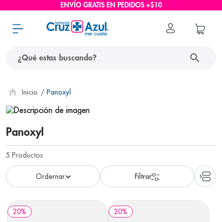
ENVÍO GRATIS EN PEDIDOS +$10
¿Qué estas buscando?
términos más buscados
Panoxyl
1
.
protector solar
2
.
pañales
Panoxyl
3
.
eucerin
5
Productos
4
.
cerave
5
.
nivea
6
.
shampoo
20
%
20
%
7
.
bioderma