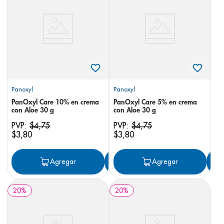
8
.
pediasure
9
.
panolini
10
.
prueba embarazo
Panoxyl
Panoxyl
PanOxyl Care 10% en crema
PanOxyl Care 5% en crema
con Aloe 30 g
con Aloe 30 g
PVP:
$
4
,
75
PVP:
$
4
,
75
$
3
,
80
$
3
,
80
Agregar
Agregar
Agregar
20
%
20
%