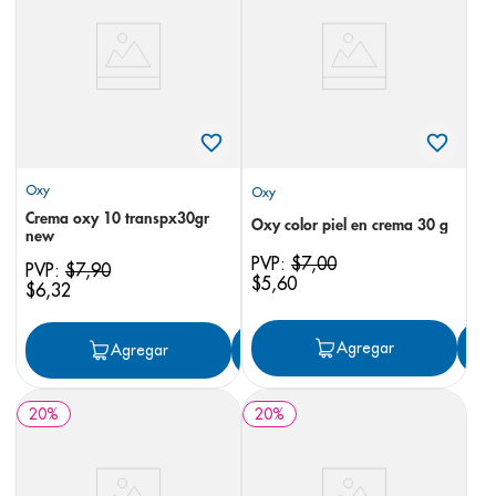
8
.
panolini
9
.
pediasure
10
.
prueba embarazo
Oxy
Oxy
Crema oxy 10 transpx30gr
Oxy color piel en crema 30 g
new
PVP:
$
7
,
00
PVP:
$
7
,
90
$
5
,
60
$
6
,
32
Agregar
Agregar
Agregar
20
%
20
%