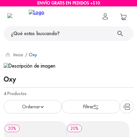
ENVÍO GRATIS EN PEDIDOS +$10
¿Qué estas buscando?
términos más buscados
Oxy
1
.
protector solar
Oxy
2
.
pañales
3
.
eucerin
4
Productos
4
.
cerave
5
.
nivea
6
.
shampoo
20
%
20
%
7
.
bioderma