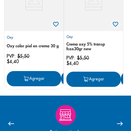
Oxy
Oxy
Crema oxy 5% transp
Oxy color piel en crema 30 g
fcox30gr new
PVP:
$
5
,
50
PVP:
$
5
,
50
$
4
,
40
$
4
,
40
Agregar
Agregar
Agregar