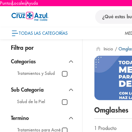
Puntos
Locales
Ayuda
¿Qué estas busca
TODAS LAS CATEGORÍAS
ME
términos
Omgla
1
.
protector so
2
.
pañales
3
.
eucerin
Tratamientos y Salud
4
.
cerave
5
.
nivea
Salud de la Piel
6
.
shampoo
Omglashes
7
.
bioderma
8
.
panolini
1
Producto
Tratamientos para Acné