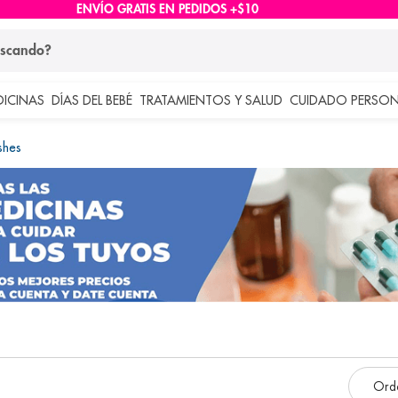
ENVÍO GRATIS EN PEDIDOS +$10
ndo?
DICINAS
DÍAS DEL BEBÉ
TRATAMIENTOS Y SALUD
CUIDADO PERSON
 más buscados
shes
lar