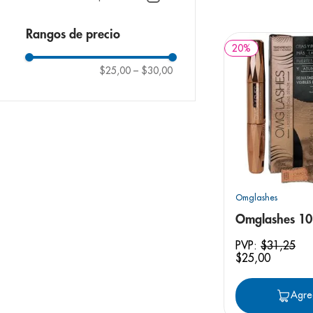
9
.
pediasure
10
.
desodorant
Rangos de precio
20
%
$25,00
–
$30,00
Omglashes
Omglashes 10
PVP:
$
31
,
25
$
25
,
00
Agre