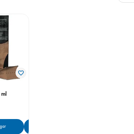
e
 ml
gar
Agregar