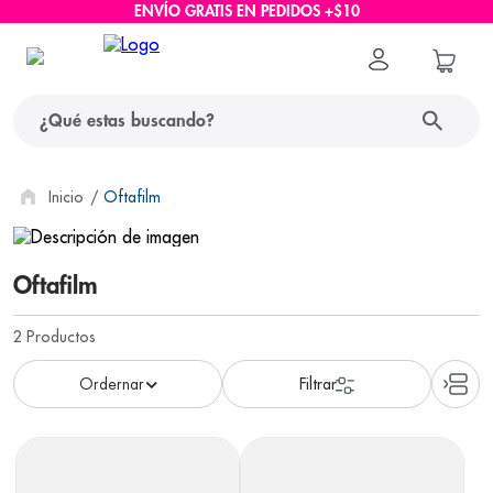
ENVÍO GRATIS EN PEDIDOS +$10
¿Qué estas buscando?
términos más buscados
Oftafilm
1
.
protector solar
Oftafilm
2
.
pañales
3
.
eucerin
2
Productos
4
.
cerave
5
.
nivea
6
.
shampoo
7
.
bioderma