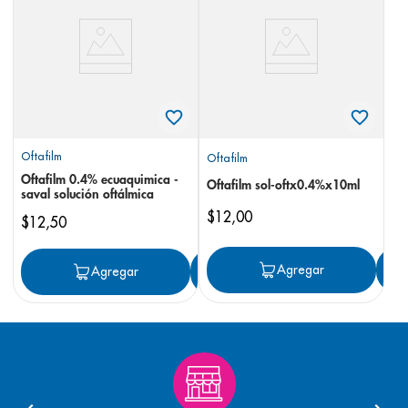
8
.
panolini
9
.
pediasure
10
.
desodorante
Oftafilm
Oftafilm
Oftafilm 0.4% ecuaquimica -
Oftafilm sol-oftx0.4%x10ml
saval solución oftálmica
$
12
,
00
$
12
,
50
Agregar
Agregar
Agregar