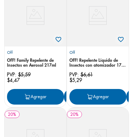
8
.
pediasure
9
.
panolini
10
.
prueba embarazo
Off
Off
OFF! Family Repelente de
OFF! Repelente Líquido de
Insectos en Aerosol 217ml
Insectos con atomizador 177
ml
PVP:
$
5
,
59
PVP:
$
6
,
61
$
4
,
47
$
5
,
29
Agregar
Agregar
Agregar
20
%
20
%