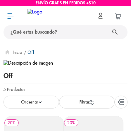
ENVÍO GRATIS EN PEDIDOS +$10
¿Qué estas buscando?
términos más buscados
Off
1
.
protector solar
Off
2
.
pañales
3
.
eucerin
5
Productos
4
.
cerave
5
.
nivea
6
.
bioderma
20
%
20
%
7
.
shampoo