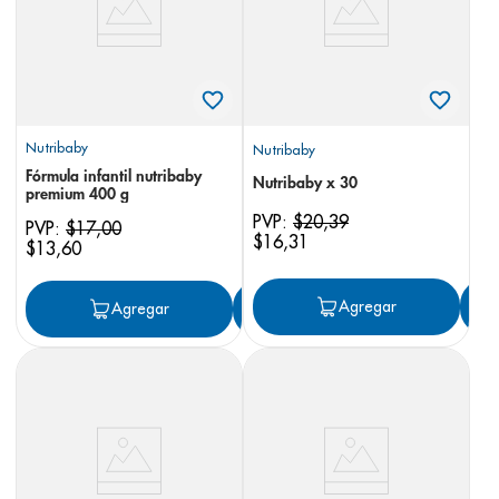
Nutribaby
Nutribaby
Fórmula infantil nutribaby
Nutribaby x 30
premium 400 g
PVP:
$
20
,
39
PVP:
$
17
,
00
$
16
,
31
$
13
,
60
Agregar
Agregar
Agregar