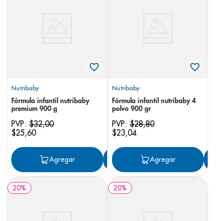
8
.
panolini
9
.
pediasure
10
.
desodorante
Nutribaby
Nutribaby
Fórmula infantil nutribaby
Fórmula infantil nutribaby 4
premium 900 g
polvo 900 gr
PVP:
$
32
,
00
PVP:
$
28
,
80
$
25
,
60
$
23
,
04
Agregar
Agregar
Agregar
20
%
20
%