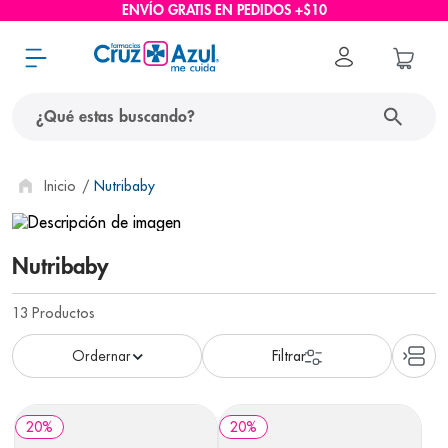
ENVÍO GRATIS EN PEDIDOS +$10
¿Qué estas buscando?
términos más buscados
Nutribaby
1
.
protector solar
2
.
pañales
Nutribaby
3
.
eucerin
13
Productos
4
.
cerave
5
.
nivea
6
.
shampoo
20
%
20
%
7
.
bioderma