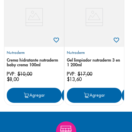
8
.
desodorante
9
.
pediasure
10
.
panolini
Nutraderm
Nutraderm
Crema hidratante nutraderm
Gel limpiador nutraderm 3 en
baby crema 100ml
1 200ml
PVP:
$
10
,
00
PVP:
$
17
,
00
$
8
,
00
$
13
,
60
Agregar
Agregar
Agregar