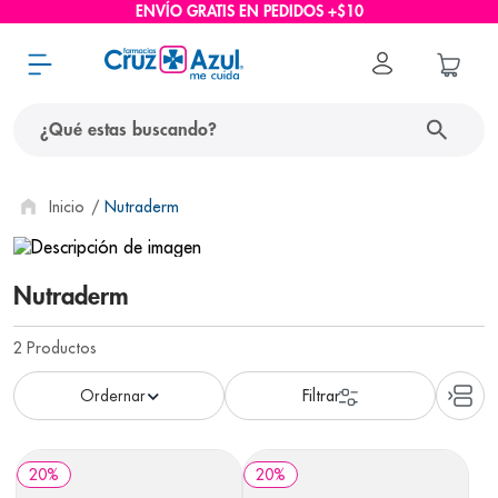
ENVÍO GRATIS EN PEDIDOS +$10
¿Qué estas buscando?
términos más buscados
Nutraderm
1
.
protector solar
2
.
pañales
Nutraderm
3
.
eucerin
2
Productos
4
.
cerave
5
.
nivea
6
.
bioderma
20
%
20
%
7
.
shampoo