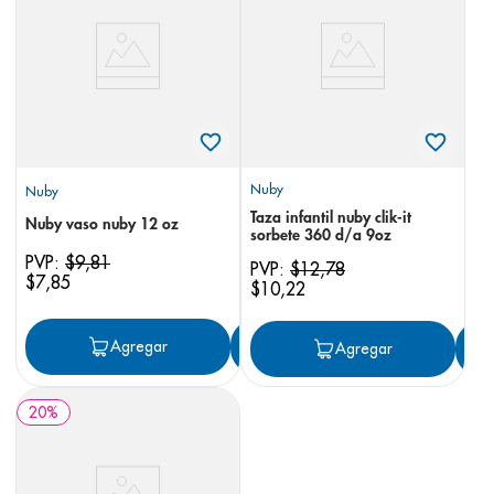
8
.
pediasure
9
.
panolini
10
.
prueba embarazo
Nuby
Nuby
Taza infantil nuby clik-it
Nuby vaso nuby 12 oz
sorbete 360 d/a 9oz
PVP:
$
9
,
81
PVP:
$
12
,
78
$
7
,
85
$
10
,
22
Agregar
Agregar
Agregar
20
%