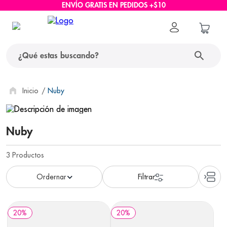
ENVÍO GRATIS EN PEDIDOS +$10
¿Qué estas buscando?
términos más buscados
Nuby
1
.
protector solar
Nuby
2
.
pañales
3
.
eucerin
3
Productos
4
.
cerave
5
.
nivea
6
.
bioderma
20
%
20
%
7
.
shampoo