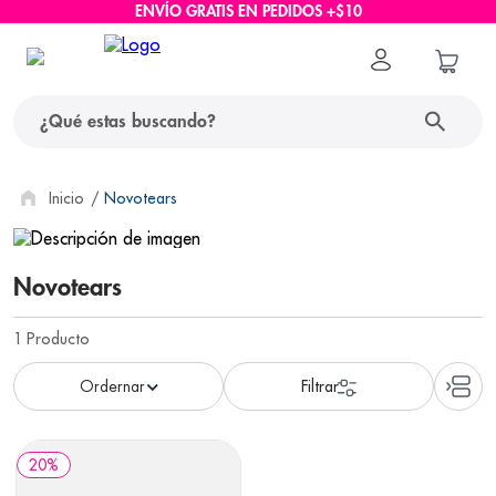
ENVÍO GRATIS EN PEDIDOS +$10
¿Qué estas buscando?
términos más buscados
Novotears
1
.
protector solar
Novotears
2
.
pañales
3
.
eucerin
1
Producto
4
.
cerave
5
.
nivea
6
.
shampoo
20
%
7
.
bioderma