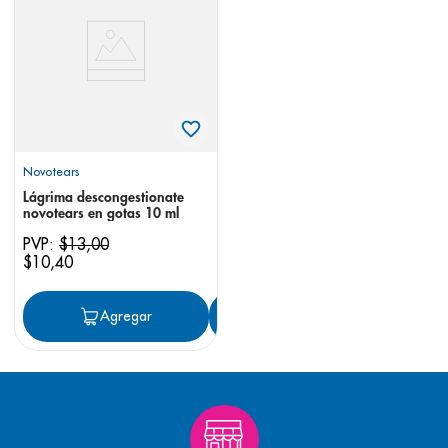
8
.
pediasure
9
.
panolini
10
.
prueba embarazo
Novotears
Lágrima descongestionate
novotears en gotas 10 ml
PVP:
$
13
,
00
$
10
,
40
Agregar
Agregar