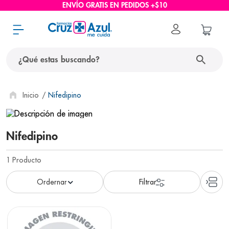
ENVÍO GRATIS EN PEDIDOS +$10
¿Qué estas buscando?
términos más buscados
Nifedipino
1
.
protector solar
2
.
pañales
Nifedipino
3
.
eucerin
1
Producto
4
.
cerave
5
.
nivea
6
.
shampoo
7
.
bioderma