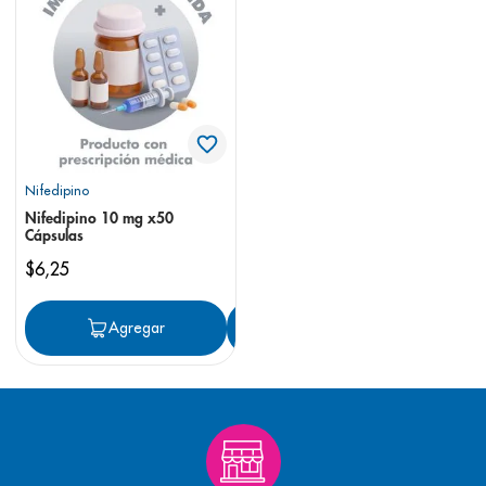
8
.
panolini
9
.
pediasure
10
.
desodorante
Nifedipino
Nifedipino 10 mg x50
Cápsulas
$
6
,
25
Agregar
Agregar