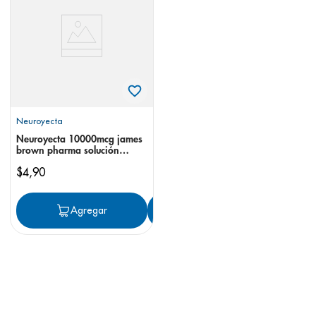
8
.
pediasure
9
.
panolini
10
.
prueba embarazo
Neuroyecta
Neuroyecta 10000mcg james
brown pharma solución
inyectable
$
4
,
90
Agregar
Agregar