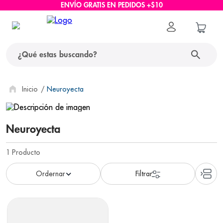
ENVÍO GRATIS EN PEDIDOS +$10
¿Qué estas buscando?
términos más buscados
Neuroyecta
1
.
protector solar
Neuroyecta
2
.
pañales
3
.
eucerin
1
Producto
4
.
cerave
5
.
nivea
6
.
shampoo
7
.
bioderma