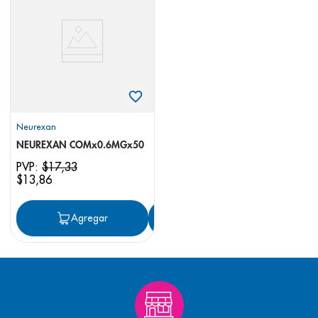
8
.
pediasure
9
.
panolini
10
.
prueba embarazo
Neurexan
NEUREXAN COMx0.6MGx50
PVP:
$
17
,
33
$
13
,
86
Agregar
Agregar