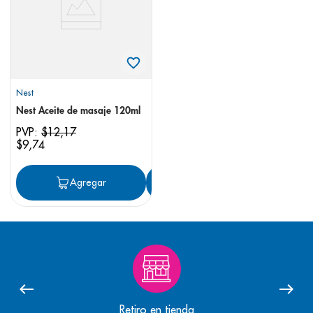
Nest
Nest Aceite de masaje 120ml
PVP:
$
12
,
17
$
9
,
74
Agregar
Agregar
Retiro en tienda