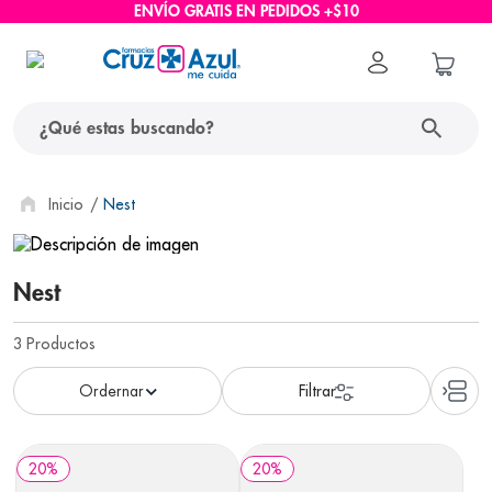
ENVÍO GRATIS EN PEDIDOS +$10
¿Qué estas buscando?
términos más buscados
Nest
1
.
protector solar
2
.
pañales
Nest
3
.
eucerin
3
Productos
4
.
cerave
5
.
nivea
6
.
bioderma
20
%
20
%
7
.
shampoo