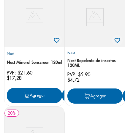
8
.
pediasure
9
.
panolini
10
.
prueba embarazo
Nest
Nest
Nest Repelente de insectos
Nest Mineral Sunscreen 120ml
120ML
PVP:
$
21
,
60
PVP:
$
5
,
90
$
17
,
28
$
4
,
72
Agregar
Agregar
Agregar
20
%