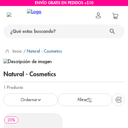
ENVÍO GRATIS EN PEDIDOS +$10
¿Qué estas buscando?
términos más buscados
Natural - Cosmetics
1
.
protector solar
Natural - Cosmetics
2
.
pañales
3
.
eucerin
1
Producto
4
.
cerave
5
.
nivea
6
.
bioderma
20
%
7
.
shampoo