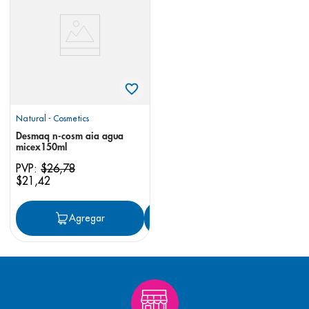
8
.
desodorante
9
.
pediasure
10
.
panolini
Natural - Cosmetics
Desmaq n-cosm aia agua
micex150ml
PVP:
$
26
,
78
$
21
,
42
Agregar
Agregar