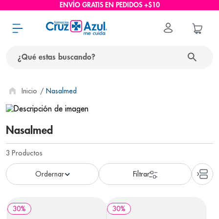
ENVÍO GRATIS EN PEDIDOS +$10
¿Qué estas buscando?
términos más buscados
Nasalmed
1
.
protector solar
2
.
pañales
Nasalmed
3
.
eucerin
3
Productos
4
.
cerave
5
.
nivea
6
.
bioderma
30
%
30
%
7
.
shampoo