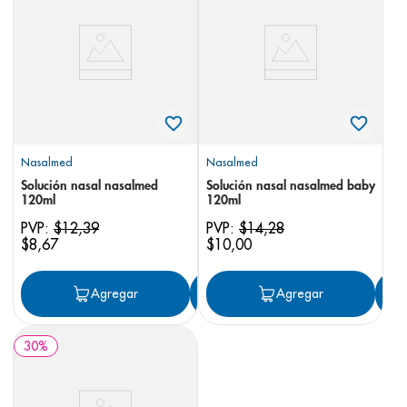
8
.
pediasure
9
.
panolini
10
.
prueba embarazo
Nasalmed
Nasalmed
Solución nasal nasalmed
Solución nasal nasalmed baby
120ml
120ml
PVP:
$
12
,
39
PVP:
$
14
,
28
$
8
,
67
$
10
,
00
Agregar
Agregar
Agregar
30
%