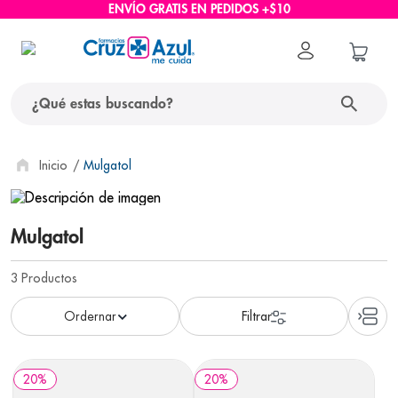
ENVÍO GRATIS EN PEDIDOS +$10
¿Qué estas buscando?
términos más buscados
Mulgatol
1
.
protector solar
2
.
pañales
Mulgatol
3
.
eucerin
3
Productos
4
.
cerave
5
.
nivea
6
.
bioderma
20
%
20
%
7
.
shampoo