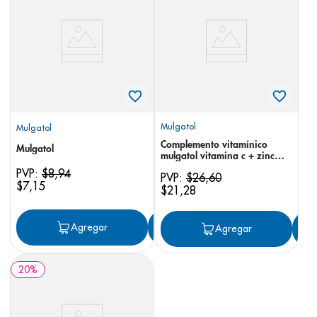
8
.
desodorante
9
.
pediasure
10
.
panolini
Mulgatol
Mulgatol
Complemento vitamínico
Mulgatol
mulgatol vitamina c + zinc
gomitas x 5
PVP:
$
8
,
94
PVP:
$
26
,
60
$
7
,
15
$
21
,
28
Agregar
Agregar
Agregar
20
%