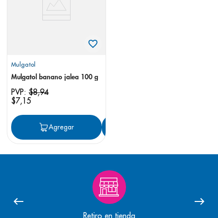
Mulgatol
Mulgatol banano jalea 100 g
PVP:
$
8
,
94
$
7
,
15
Agregar
Agregar
Retiro en tienda