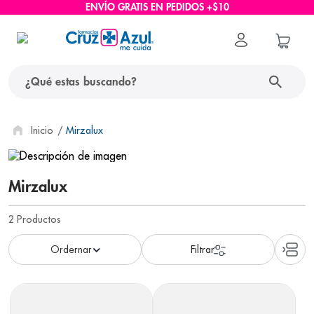
ENVÍO GRATIS EN PEDIDOS +$10
¿Qué estas buscando?
términos más buscados
Mirzalux
1
.
protector solar
2
.
pañales
Mirzalux
3
.
eucerin
2
Productos
4
.
cerave
5
.
nivea
6
.
bioderma
7
.
shampoo