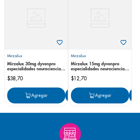
8
.
desodorante
9
.
pediasure
10
.
panolini
Mirzalux
Mirzalux
Mirzalux 30mg dyvenpro
Mirzalux 15mg dyvenpro
especialidades neurociencias
especialidades neurociencias
tableta
tableta
$
38
,
70
$
12
,
70
Agregar
Agregar
Agregar