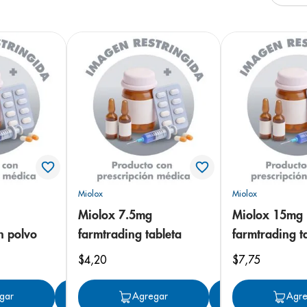
arazo
Miolox
Miolox
Miolox 7.5mg
Miolox 15mg
n polvo
farmtrading tableta
farmtrading t
$
4
,
20
$
7
,
75
gar
Agregar
Agregar
Agregar
Agre