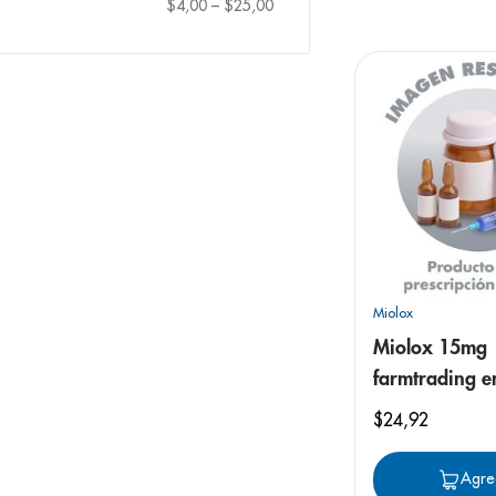
9
.
panolini
$4,00
–
$25,00
10
.
prueba emb
Miolox
Miolox 15mg
farmtrading e
$
24
,
92
Agre