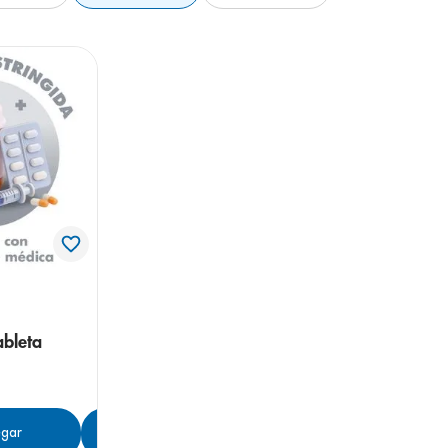
ableta
gar
Agregar