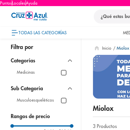
Puntos
Locales
Ayuda
¿Qué estas busca
TODAS LAS CATEGORÍAS
ME
términos
Miolox
1
.
protector so
2
.
pañales
3
.
eucerin
Medicinas
4
.
cerave
5
.
nivea
Musculoesqueléticos
6
.
shampoo
Miolox
7
.
bioderma
Rangos de precio
8
.
pediasure
3
Productos