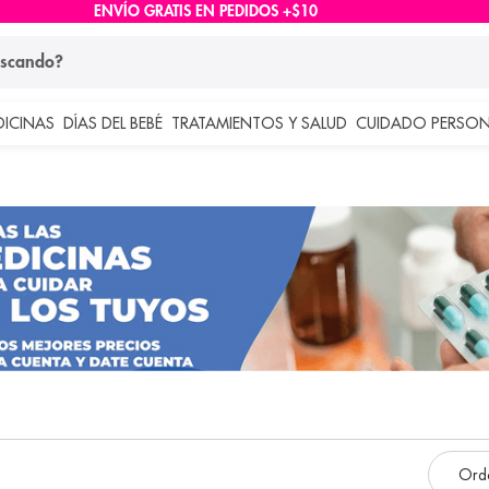
ENVÍO GRATIS EN PEDIDOS +$10
ndo?
DICINAS
DÍAS DEL BEBÉ
TRATAMIENTOS Y SALUD
CUIDADO PERSON
 más buscados
lar