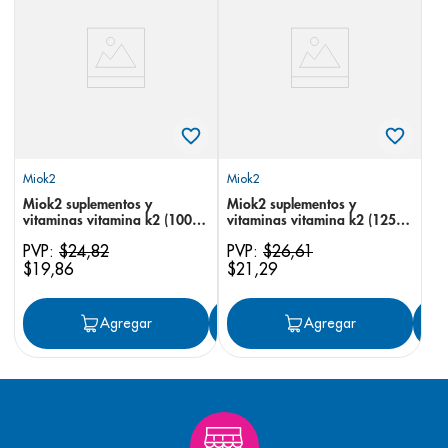
8
.
pediasure
9
.
panolini
10
.
prueba embarazo
Miok2
Miok2
Miok2 suplementos y
Miok2 suplementos y
vitaminas vitamina k2 (100
vitaminas vitamina k2 (125
mcg) + vitamina d3 (2000 ui)
mcg) + vitamina d3 (4000 ui)
PVP:
$
24
,
82
PVP:
$
26
,
61
x 30
15 ml
$
19
,
86
$
21
,
29
Agregar
Agregar
Agregar