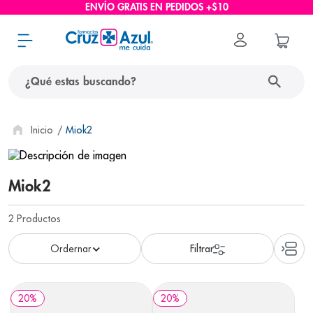
ENVÍO GRATIS EN PEDIDOS +$10
¿Qué estas buscando?
términos más buscados
Miok2
1
.
protector solar
2
.
pañales
Miok2
3
.
eucerin
2
Productos
4
.
cerave
5
.
nivea
6
.
bioderma
20
%
20
%
7
.
shampoo