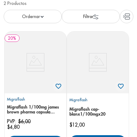
2
Productos
8
.
panolini
9
.
pediasure
10
.
desodorante
20
%
Migraflash
Migraflash
Migraflash 1/100mg james
Migraflash cap-
brown pharma capsula
blanx1/100mgx20
blanda
PVP:
$
6
,
00
$
12
,
00
$
4
,
80