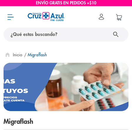
ENVÍO GRATIS EN PEDIDOS +$10
¿Qué estas buscando?
términos más buscados
Migraflash
1
.
protector solar
2
.
pañales
3
.
eucerin
4
.
cerave
5
.
nivea
6
.
shampoo
Migraflash
7
.
bioderma