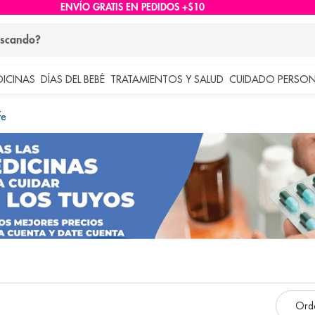
ENVÍO GRATIS EN PEDIDOS +$10
ndo?
DICINAS
DÍAS DEL BEBÉ
TRATAMIENTOS Y SALUD
CUIDADO PERSON
 más buscados
fe
lar