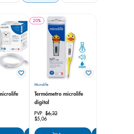
20
%
Microlife
icrolife
Termómetro microlife
digital
PVP:
$
6
,
32
$
5
,
06