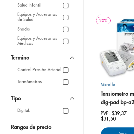
9
.
pediasure
Salud Infantil
10
.
desodorant
Equipos y Accesorios
de Salud
20
%
Snacks
Equipos y Accesorios
Médicos
Control Presión Arterial
Termómetros
Microlife
Tensiometro mi
Tipo
dig-pad bp-a
DigitaL
PVP:
$
39
,
37
$
31
,
50
Rangos de precio