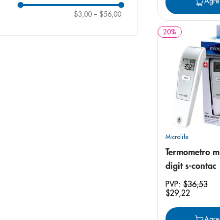
Agre
$3,00
–
$56,00
20
%
Microlife
Termometro mi
digit s-contac
PVP:
$
36
,
53
$
29
,
22
Agre