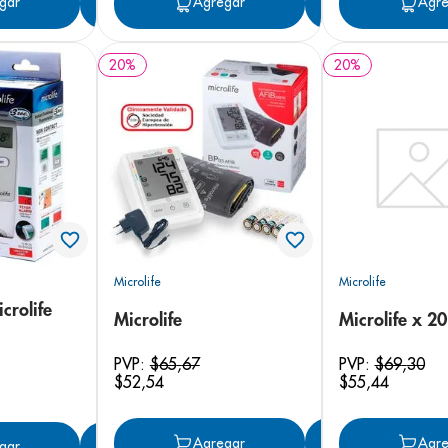
gar
Agregar
Agregar
Agregar
Agre
20
%
20
%
Microlife
Microlife
crolife
Microlife
Microlife x 20
PVP:
$
65
,
67
PVP:
$
69
,
30
$
52
,
54
$
55
,
44
Agregar
Agregar
Agre
gar
Agregar