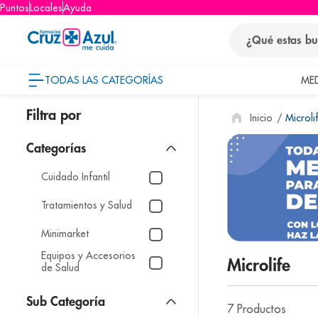
Puntos
Locales
Ayuda
¿Qué estas busca
TODAS LAS CATEGORÍAS
ME
términos
Microli
1
.
protector so
2
.
pañales
3
.
eucerin
Cuidado Infantil
4
.
cerave
Tratamientos y Salud
5
.
nivea
Minimarket
6
.
shampoo
Equipos y Accesorios
Microlife
de Salud
7
.
bioderma
8
.
panolini
7
Productos