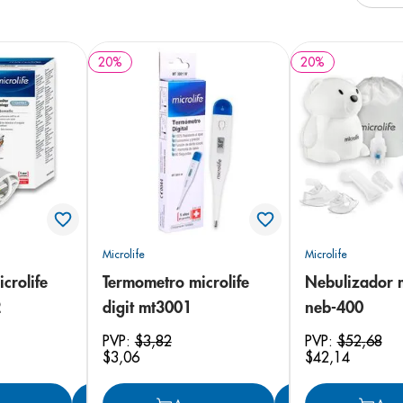
e
20
%
20
%
Microlife
Microlife
crolife
Termometro microlife
Nebulizador m
2
digit mt3001
neb-400
PVP:
$
3
,
82
PVP:
$
52
,
68
$
3
,
06
$
42
,
14