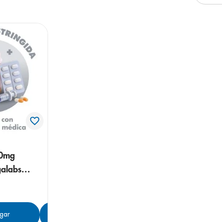
e
00mg
galabs
gar
Agregar