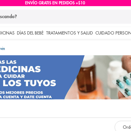
ENVÍO GRATIS EN PEDIDOS +$10
ndo?
DICINAS
DÍAS DEL BEBÉ
TRATAMIENTOS Y SALUD
CUIDADO PERSON
 más buscados
vin
lar