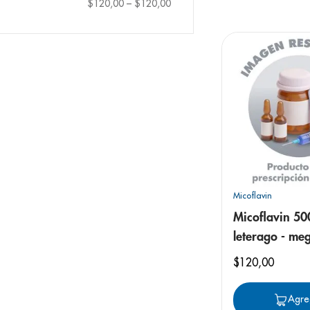
9
.
pediasure
$120,00
–
$120,00
10
.
desodorant
Micoflavin
Micoflavin 5
leterago - me
tableta
$
120
,
00
Agre