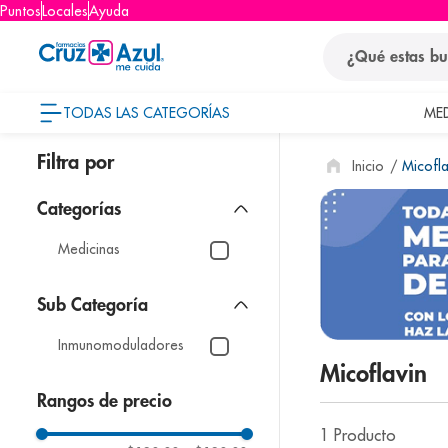
Puntos
Locales
Ayuda
¿Qué estas busca
TODAS LAS CATEGORÍAS
ME
términos
Micofla
1
.
protector so
2
.
pañales
3
.
eucerin
Medicinas
4
.
cerave
5
.
nivea
Inmunomoduladores
6
.
shampoo
Micoflavin
7
.
bioderma
Rangos de precio
8
.
panolini
1
Producto