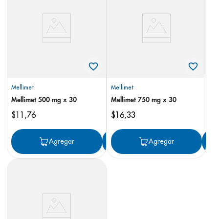
8
.
panolini
9
.
pediasure
10
.
desodorante
Mellimet
Mellimet
Mellimet 500 mg x 30
Mellimet 750 mg x 30
$
11
,
76
$
16
,
33
Agregar
Agregar
Agregar