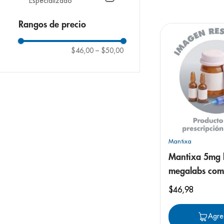
Especializado
9
.
pediasure
10
.
desodorant
Rangos de precio
$46,00
–
$50,00
Mantixa
Mantixa 5mg l
megalabs com
recubiertos
$
46
,
98
Agre