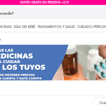
ENVÍO GRATIS EN PEDIDOS +$10
ndo?
DICINAS
DÍAS DEL BEBÉ
TRATAMIENTOS Y SALUD
CUIDADO PERSON
 más buscados
a
lar