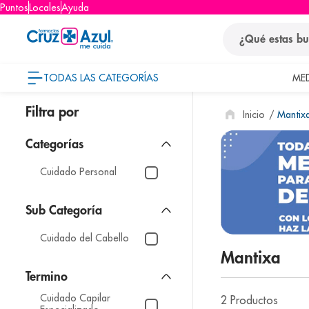
Puntos
Locales
Ayuda
¿Qué estas busca
TODAS LAS CATEGORÍAS
ME
términos
Mantix
1
.
protector so
2
.
pañales
3
.
eucerin
Cuidado Personal
4
.
cerave
5
.
nivea
Cuidado del Cabello
6
.
shampoo
Mantixa
7
.
bioderma
8
.
panolini
Cuidado Capilar
2
Productos