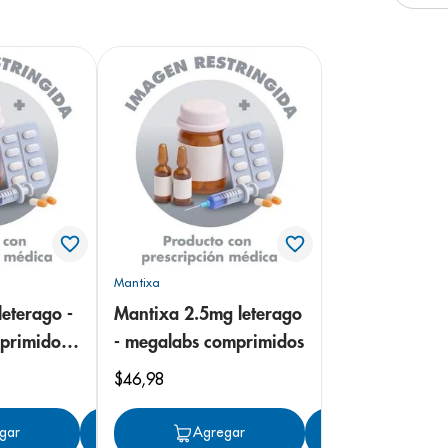
e
Mantixa
eterago -
Mantixa 2.5mg leterago
primidos
- megalabs comprimidos
$
46
,
98
gar
Agregar
Agregar
Agregar