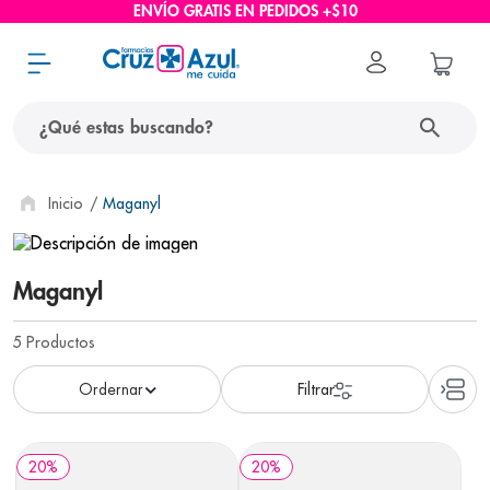
ENVÍO GRATIS EN PEDIDOS +$10
¿Qué estas buscando?
términos más buscados
Maganyl
1
.
protector solar
2
.
pañales
Maganyl
3
.
eucerin
5
Productos
4
.
cerave
5
.
nivea
6
.
shampoo
20
%
20
%
7
.
bioderma