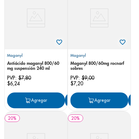
8
.
pediasure
9
.
panolini
10
.
prueba embarazo
Maganyl
Maganyl
Antiácido maganyl 800/60
Maganyl 800/60mg rocnarf
mg suspensión 240 ml
sobres
PVP:
$
7
,
80
PVP:
$
9
,
00
$
6
,
24
$
7
,
20
Agregar
Agregar
Agregar
20
%
20
%