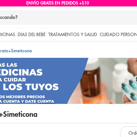
ENVÍO GRATIS EN PEDIDOS +$10
ndo?
DICINAS
DÍAS DEL BEBÉ
TRATAMIENTOS Y SALUD
CUIDADO PERSON
 más buscados
rato+simeticona
lar
o+simeticona