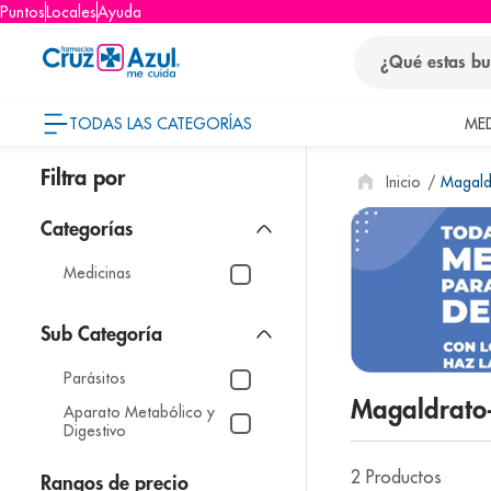
Puntos
Locales
Ayuda
¿Qué estas busca
TODAS LAS CATEGORÍAS
ME
términos
Magald
1
.
protector so
2
.
pañales
3
.
eucerin
Medicinas
4
.
cerave
5
.
nivea
Parásitos
6
.
shampoo
Magaldrat
Aparato Metabólico y
7
.
bioderma
Digestivo
8
.
panolini
2
Productos
Rangos de precio