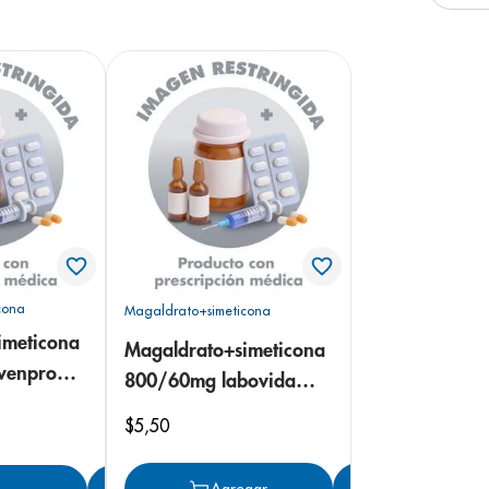
e
cona
Magaldrato+simeticona
imeticona
Magaldrato+simeticona
venpro
800/60mg labovida
suspensión
$
5
,
50