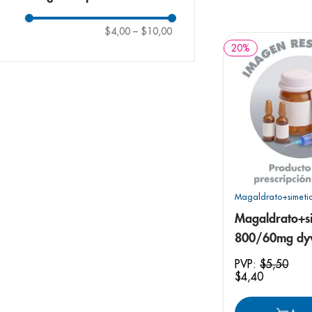
9
.
pediasure
10
.
desodorant
$4,00
–
$10,00
20
%
Magaldrato+simeti
Magaldrato+s
800/60mg dy
ecuagen
PVP:
$
5
,
50
$
4
,
40