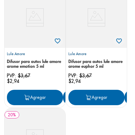
8
.
desodorante
9
.
pediasure
10
.
panolini
Lule Amore
Lule Amore
Difusor para autos lule amore
Difusor para autos lule amore
arome emotion 5 ml
arome euphor 5 ml
PVP:
$
3
,
67
PVP:
$
3
,
67
$
2
,
94
$
2
,
94
Agregar
Agregar
Agregar
20
%