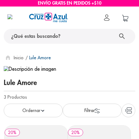
ENVÍO GRATIS EN PEDIDOS +$10
¿Qué estas buscando?
términos más buscados
Lule Amore
1
.
protector solar
2
.
pañales
Lule Amore
3
.
eucerin
3
Productos
4
.
cerave
5
.
nivea
6
.
bioderma
20
%
20
%
7
.
shampoo