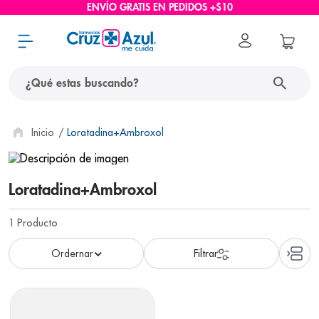
ENVÍO GRATIS EN PEDIDOS +$10
¿Qué estas buscando?
términos más buscados
Loratadina+ambroxol
1
.
protector solar
2
.
pañales
Loratadina+ambroxol
3
.
eucerin
1
Producto
4
.
cerave
5
.
nivea
6
.
shampoo
7
.
bioderma