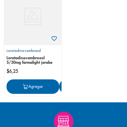
8
.
panolini
9
.
pediasure
10
.
desodorante
Loratadina+ambroxol
Loratadina+ambroxol
5/30mg farmalight jarabe
$
6
,
25
Agregar
Agregar