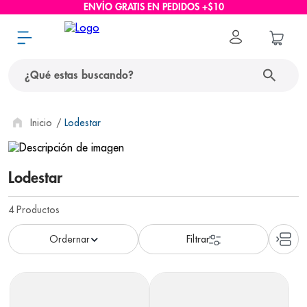
ENVÍO GRATIS EN PEDIDOS +$10
¿Qué estas buscando?
términos más buscados
Lodestar
1
.
protector solar
Lodestar
2
.
pañales
3
.
eucerin
4
Productos
4
.
cerave
5
.
nivea
6
.
shampoo
7
.
bioderma