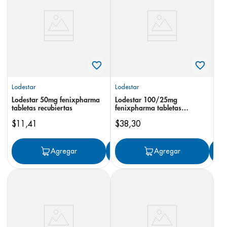
8
.
panolini
9
.
pediasure
10
.
desodorante
Lodestar
Lodestar
Lodestar 50mg fenixpharma
Lodestar 100/25mg
tabletas recubiertas
fenixpharma tabletas
recubiertas zid
$
11
,
41
$
38
,
30
Agregar
Agregar
Agregar