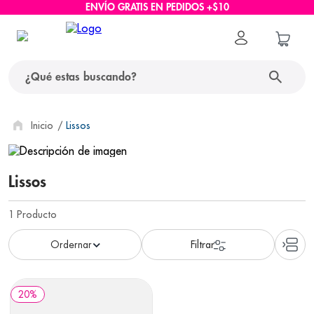
ENVÍO GRATIS EN PEDIDOS +$10
¿Qué estas buscando?
términos más buscados
Lissos
1
.
protector solar
Lissos
2
.
pañales
3
.
eucerin
1
Producto
4
.
cerave
5
.
nivea
6
.
bioderma
20
%
7
.
shampoo