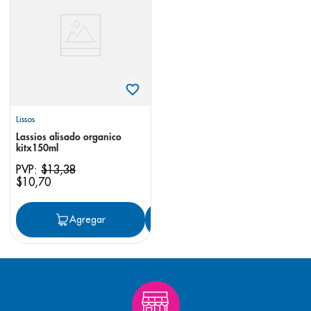
8
.
pediasure
9
.
panolini
10
.
prueba embarazo
Lissos
Lassios alisado organico
kitx150ml
PVP:
$
13
,
38
$
10
,
70
Agregar
Agregar