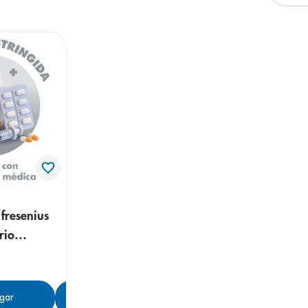
e
fresenius
rio
gar
Agregar