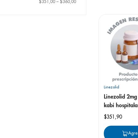
9
.
pediasure
$351,00
–
$360,00
10
.
desodorant
Linezolid
Linezolid 2mg 
kabi hospitala
solución
$
351
,
90
Agre