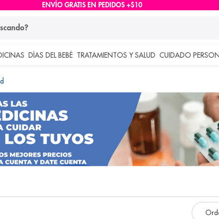
ENVÍO GRATIS EN PEDIDOS +$10
ndo?
DICINAS
DÍAS DEL BEBÉ
TRATAMIENTOS Y SALUD
CUIDADO PERSON
 más buscados
id
lar