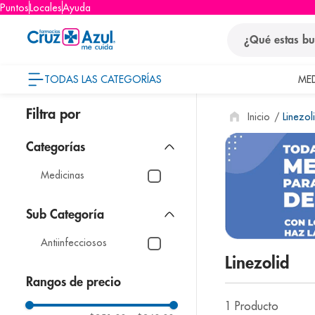
Puntos
Locales
Ayuda
¿Qué estas busca
TODAS LAS CATEGORÍAS
ME
términos
Linezol
1
.
protector so
2
.
pañales
3
.
eucerin
Medicinas
4
.
cerave
5
.
nivea
Antiinfecciosos
6
.
shampoo
Linezolid
7
.
bioderma
Rangos de precio
8
.
panolini
1
Producto